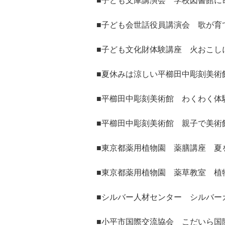
■子ども文庫講演会 学校図書館に
■子ども会世話役員講演会 歌が育
■子ども文化財体験講座 火おこし
■夏休みは涼しい平櫛田中彫刻美術
■平櫛田中彫刻美術館 わくわく体
■平櫛田中彫刻美術館 親子で美術
■東京都薬用植物園 薬膳講座 夏
■東京都薬用植物園 薬草教室 植
■シルバー人材センター シルバー
■小平市国際交流協会 こだいら国