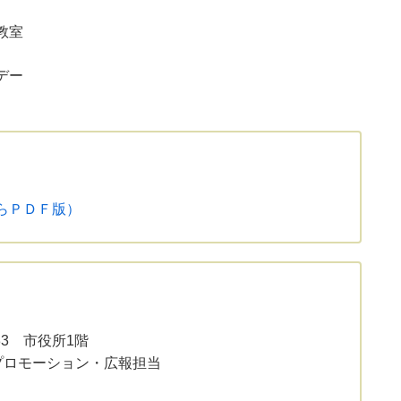
教室
デー
いらＰＤＦ版）
33 市役所1階
プロモーション・広報担当