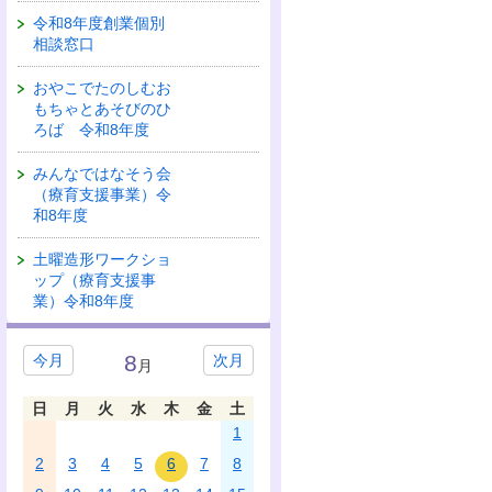
令和8年度創業個別
相談窓口
おやこでたのしむお
もちゃとあそびのひ
ろば 令和8年度
みんなではなそう会
（療育支援事業）令
和8年度
土曜造形ワークショ
ップ（療育支援事
業）令和8年度
8
今月
次月
月
日
月
火
水
木
金
土
1
2
3
4
5
6
7
8