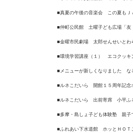
■真夏の午後の音楽会 この夏もＪ
■仲町公民館 土曜子ども広場「友
■金曜市民劇場 太郎せんせいとわ
■環境学習講座（１） エコクッキ
■メニューが新しくなりました な
■ルネこだいら 開館１５周年記念
■ルネこだいら 出前寄席 小平ふ
■多摩・島しょ子ども体験塾 親子
■ふれあい下水道館 ホッとＨＯＴ