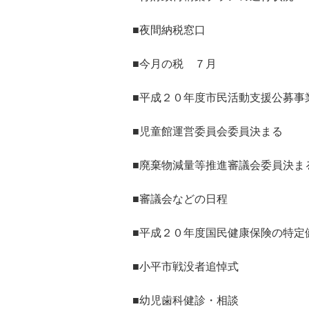
■夜間納税窓口
■今月の税 ７月
■平成２０年度市民活動支援公募事
■児童館運営委員会委員決まる
■廃棄物減量等推進審議会委員決ま
■審議会などの日程
■平成２０年度国民健康保険の特定
■小平市戦没者追悼式
■幼児歯科健診・相談