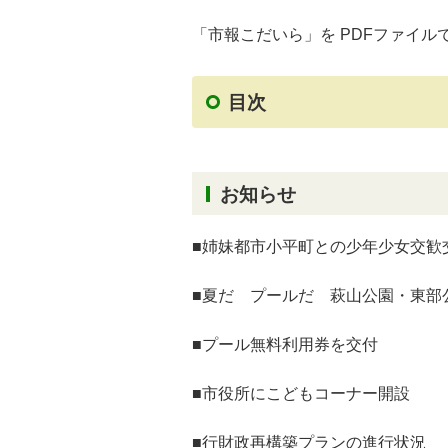
「市報こだいら」を PDFファイル
目次
お知らせ
■姉妹都市小平町との少年少女交歓
■夏だ プールだ 萩山公園・東部
■プール無料利用券を交付
■市役所にこどもコーナー開設
■行財政再構築プランの進行状況