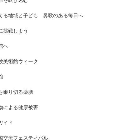
命を吹き込む
てる地域と子ども 鼻歌のある毎日へ
に挑戦しよう
館へ
験美術館ウィーク
館
を乗り切る薬膳
物による健康被害
ガイド
際交流フェスティバル