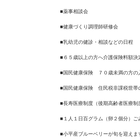
■薬事相談会
■健康づくり調理師研修会
■乳幼児の健診・相談などの日程
■６５歳以上の方へ介護保険料額決
■国民健康保険 ７０歳未満の方の
■国民健康保険 住民税非課税世帯
■長寿医療制度（後期高齢者医療制
■１人１日百グラム（卵２個分）ご
■小平産ブルーベリーが旬を迎えま