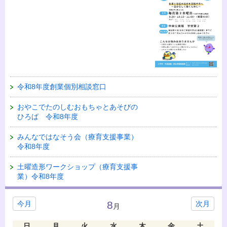
令和8年度創業個別相談窓口
おやこでたのしむおもちゃとあそびの
ひろば 令和8年度
みんなではなそう会（療育支援事業）
令和8年度
土曜造形ワークショップ（療育支援事
業）令和8年度
8
今月
次月
月
日
月
火
水
木
金
土