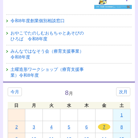
令和8年度創業個別相談窓口
おやこでたのしむおもちゃとあそびの
ひろば 令和8年度
みんなではなそう会（療育支援事業）
令和8年度
土曜造形ワークショップ（療育支援事
業）令和8年度
8
今月
次月
月
日
月
火
水
木
金
土
1
2
3
4
5
6
7
8