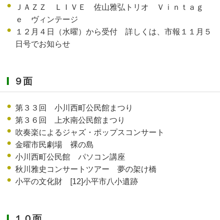
ＪＡＺＺ ＬＩＶＥ 佐山雅弘トリオ Ｖｉｎｔａｇ
ｅ ヴィンテージ
１２月４日（水曜）から受付 詳しくは、市報１１月５
日号でお知らせ
９面
第３３回 小川西町公民館まつり
第３６回 上水南公民館まつり
吹奏楽によるジャズ・ポップスコンサート
金曜市民劇場 裸の島
小川西町公民館 パソコン講座
秋川雅史コンサートツアー 夢の架け橋
小平の文化財 [12]小平市八小遺跡
１０面