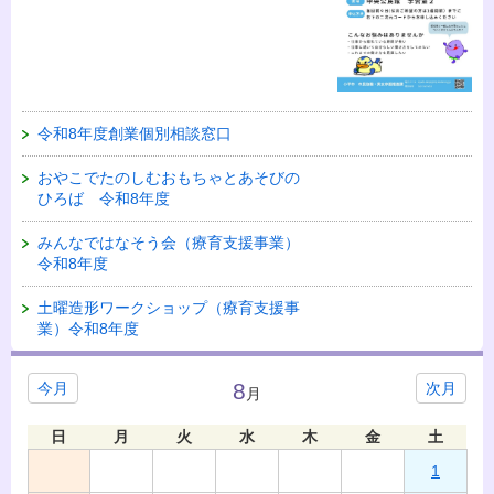
令和8年度創業個別相談窓口
おやこでたのしむおもちゃとあそびの
ひろば 令和8年度
みんなではなそう会（療育支援事業）
令和8年度
土曜造形ワークショップ（療育支援事
業）令和8年度
8
今月
次月
月
日
月
火
水
木
金
土
1