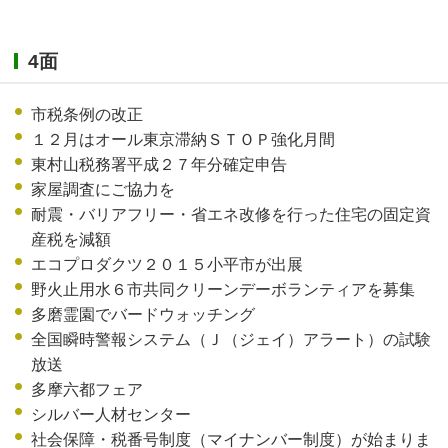
4面
市税条例の改正
１２月はオール東京滞納ＳＴＯＰ強化月間
東村山税務署平成２７年分確定申告
家屋調査にご協力を
耐震・バリアフリー・省エネ改修を行った住宅の固定資
産税を減額
エコプロダクツ２０１５小平市が出展
野火止用水６市共同クリーンデーボランティアを募集
多磨霊園でバードウォッチング
全国瞬時警報システム（Ｊ（ジェイ）アラート）の試験
放送
多摩六都フェア
シルバー人材センター
社会保障・税番号制度（マイナンバー制度）が始まりま