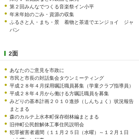
第２回みんなでつくる音楽祭イン小平
年末年始のごみ・資源の収集
ふるさと人・まち・景 着物と茶道でエンジョイ ジャ
パン
2面
あなたのご意見を市政に
市民と市長の対話集会タウンミーティング
平成２８年４月採用嘱託職員募集（学童クラブ指導員）
平成２８年４月から働ける方嘱託職員を募集
みどりの基本計画２０１０進捗（しんちょく）状況報告
まとまる
森のカルテ上水本町保存樹林編まとまる
旧仲町公民館解体工事住民説明会
犯罪被害者週間（１１月２５日（水曜）～１２月１日