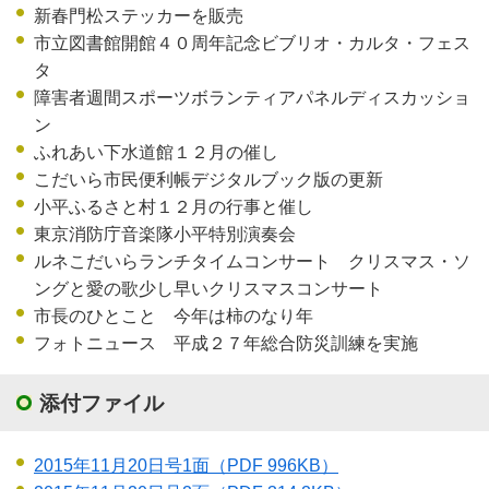
新春門松ステッカーを販売
市立図書館開館４０周年記念ビブリオ・カルタ・フェス
タ
障害者週間スポーツボランティアパネルディスカッショ
ン
ふれあい下水道館１２月の催し
こだいら市民便利帳デジタルブック版の更新
小平ふるさと村１２月の行事と催し
東京消防庁音楽隊小平特別演奏会
ルネこだいらランチタイムコンサート クリスマス・ソ
ングと愛の歌少し早いクリスマスコンサート
市長のひとこと 今年は柿のなり年
フォトニュース 平成２７年総合防災訓練を実施
添付ファイル
2015年11月20日号1面
（PDF 996KB）