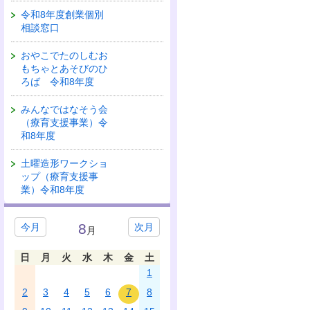
令和8年度創業個別
相談窓口
おやこでたのしむお
もちゃとあそびのひ
ろば 令和8年度
みんなではなそう会
（療育支援事業）令
和8年度
土曜造形ワークショ
ップ（療育支援事
業）令和8年度
8
今月
次月
月
日
月
火
水
木
金
土
1
2
3
4
5
6
7
8