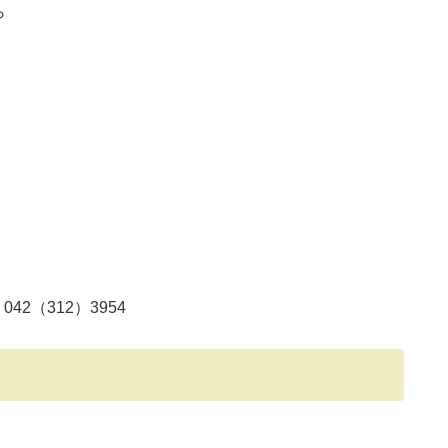
ら
2（312）3954