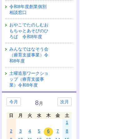
令和8年度創業個別
相談窓口
おやこでたのしむお
もちゃとあそびのひ
ろば 令和8年度
みんなではなそう会
（療育支援事業）令
和8年度
土曜造形ワークショ
ップ（療育支援事
業）令和8年度
8
今月
次月
月
日
月
火
水
木
金
土
1
2
3
4
5
6
7
8