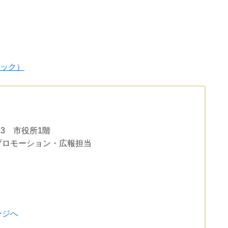
ック）
33 市役所1階
プロモーション・広報担当
ージへ