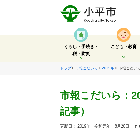
くらし・手続き・
こども・教育
税・防災
開く
開く
トップ
>
市報こだいら
>
2019年
> 市報こだいら
市報こだいら：20
記事）
更新日： 2019年（令和元年）8月20日
作成