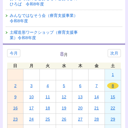
ひろば 令和8年度
みんなではなそう会（療育支援事業）
令和8年度
土曜造形ワークショップ（療育支援事
業）令和8年度
8
今月
次月
月
日
月
火
水
木
金
土
1
2
3
4
5
6
7
8
9
10
11
12
13
14
15
16
17
18
19
20
21
22
23
24
25
26
27
28
29