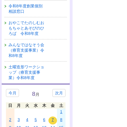
令和8年度創業個別
相談窓口
おやこでたのしむお
もちゃとあそびのひ
ろば 令和8年度
みんなではなそう会
（療育支援事業）令
和8年度
土曜造形ワークショ
ップ（療育支援事
業）令和8年度
8
今月
次月
月
日
月
火
水
木
金
土
1
2
3
4
5
6
7
8