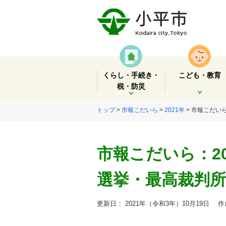
くらし・手続き・
こども・教育
税・防災
開く
開く
トップ
>
市報こだいら
>
2021年
> 市報こだい
市報こだいら：20
選挙・最高裁判所
更新日： 2021年（令和3年）10月19日
作成