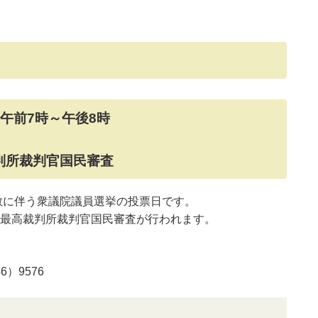
）午前7時～午後8時
判所裁判官国民審査
解散に伴う衆議院議員選挙の投票日です。
最高裁判所裁判官国民審査が行われます。
）9576