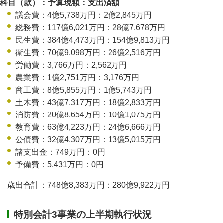
科目（款）：予算現額：支出済額
議会費：4億5,738万円：2億2,845万円
総務費：117億6,021万円：28億7,678万円
民生費：384億4,473万円：154億9,813万円
衛生費：70億9,098万円：26億2,516万円
労働費：3,766万円：2,562万円
農業費：1億2,751万円：3,176万円
商工費：8億5,855万円：1億5,743万円
土木費：43億7,317万円：18億2,833万円
消防費：20億8,654万円：10億1,075万円
教育費：63億4,223万円：24億6,666万円
公債費：32億4,307万円：13億5,015万円
諸支出金：749万円：0円
予備費：5,431万円：0円
歳出合計：748億8,383万円：280億9,922万円
特別会計3事業の上半期執行状況