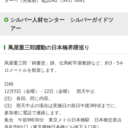
ターへ（先着順）電話042（345）0691
シルバー人材センター シルバーガイドツ
アー
蔦屋重三郎躍動の日本橋界隈巡り
蔦屋重三郎「耕書堂」跡、伝馬町牢屋敷跡など、約3・5キ
ロメートルを散策します。
日時
12月5日（金曜）・12日（金曜） 雨天中止
(注) 各回、同じ内容。
(注) 雨天中止の場合は実施日の前日午後3時頃までに、
参加者に電話で連絡します。
集合 午前9時30分 東京メトロ日本橋駅 日本橋交差点
改札B9出口（東京建物日本橋ビル地下入口前）