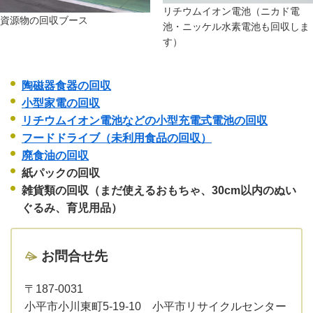
リチウムイオン電池（ニカド電
資源物の回収ブース
池・ニッケル水素電池も回収しま
す）
陶磁器食器の回収
小型家電の回収
リチウムイオン電池などの小型充電式電池の回収
フードドライブ（未利用食品の回収）
廃食油の回収
紙パックの回収
雑貨類の回収（まだ使えるおもちゃ、30cm以内のぬい
ぐるみ、育児用品）
お問合せ先
〒187-0031
小平市小川東町5-19-10 小平市リサイクルセンター