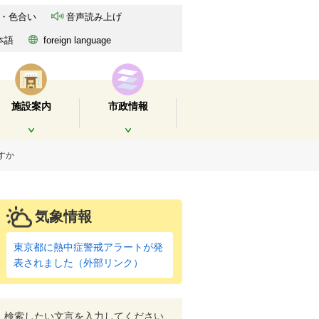
・色合い
音声読み上げ
本語
foreign language
施設案内
市政情報
開く
開く
すか
気象情報
東京都に熱中症警戒アラートが発
表されました（外部リンク）
検索したい文言を入力してください