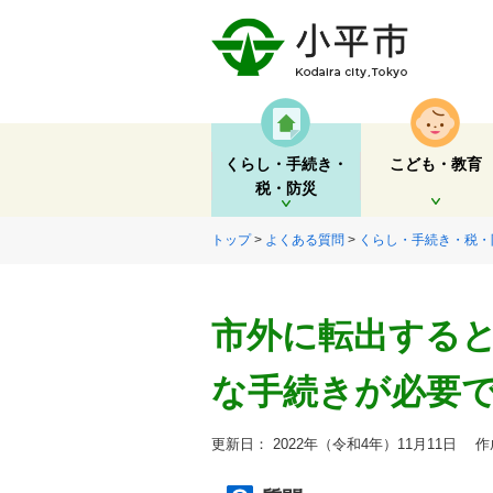
くらし・手続き・
こども・教育
税・防災
開く
開く
トップ
>
よくある質問
>
くらし・手続き・税・
市外に転出する
な手続きが必要
更新日： 2022年（令和4年）11月11日
作成