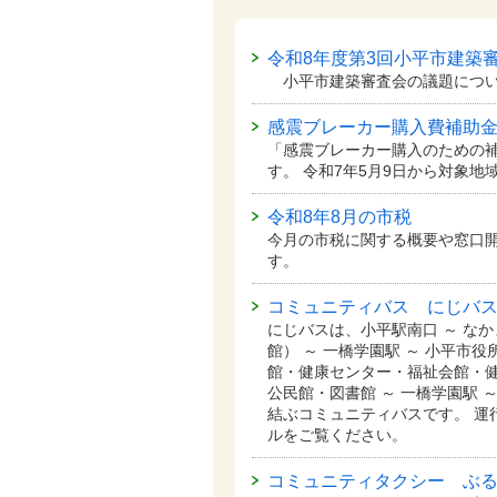
令和8年度第3回小平市建築
小平市建築審査会の議題につい
感震ブレーカー購入費補助
「感震ブレーカー購入のための
す。 令和7年5月9日から対象
令和8年8月の市税
今月の市税に関する概要や窓口
す。
コミュニティバス にじバ
にじバスは、小平駅南口 ～ な
館） ～ 一橋学園駅 ～ 小平市
館・健康センター・福祉会館・健
公民館・図書館 ～ 一橋学園駅 
結ぶコミュニティバスです。 運
ルをご覧ください。
コミュニティタクシー ぶ