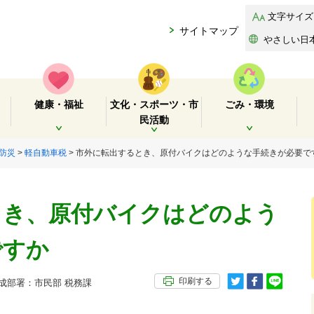
文字サイズ
サイトマップ
やさしい日
健康・福祉
文化・スポーツ・市
ごみ・環境
民活動
開く
開く
開く
防災
>
軽自動車税
> 市外に転出するとき、原付バイクはどのような手続きが必要で
とき、原付バイクはどのよう
ですか
印刷する
部署：市民部 税務課