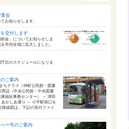
審査会
てお知らせします。
金を交付します
補助金」についてお知らせしま
地域を市内全域に拡大しました。
開庁日のスケジュールになりま
スのご案内
かまちテラス（仲町公民館・図書
役所周辺（中央公民館・中央図書
康福祉事務センター） ～ 津田
～ あかしあ通り ～ 小平駅南口を
行路線図は、下記の添付ファイ
るべー号のご案内