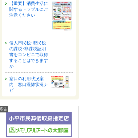
【重要】消費生活に
関するトラブルにご
注意ください
個人市民税･都民税
の課税･非課税証明
書をコンビニで取得
することはできます
か
窓口の利用状況案
内 窓口混雑状況ナ
ビ
広告