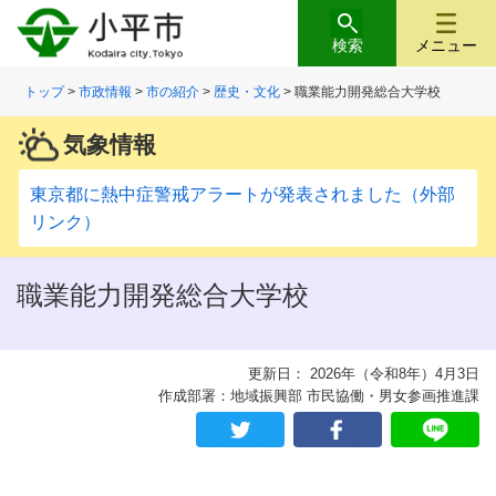
検索
メニュー
トップ
>
市政情報
>
市の紹介
>
歴史・文化
> 職業能力開発総合大学校
気象情報
東京都に熱中症警戒アラートが発表されました（外部
リンク）
職業能力開発総合大学校
更新日： 2026年（令和8年）4月3日
作成部署：地域振興部 市民協働・男女参画推進課