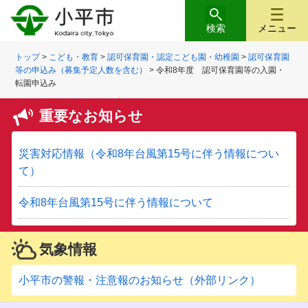
検索
メニュー
トップ
>
こども・教育
>
認可保育園・認定こども園・幼稚園
>
認可保育園
等の申込み（募集予定人数を含む）
> 令和8年度 認可保育園等の入園・
転園申込み
重要なお知らせ
災害対応情報（令和8年台風第15号に伴う情報につい
て）
令和8年台風第15号に伴う情報について
気象情報
小平市の警報・注意報のお知らせ（外部リンク）