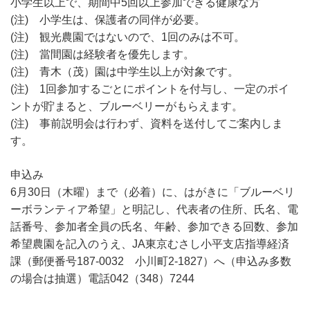
小学生以上で、期間中5回以上参加できる健康な方
(注) 小学生は、保護者の同伴が必要。
(注) 観光農園ではないので、1回のみは不可。
(注) 當間園は経験者を優先します。
(注) 青木（茂）園は中学生以上が対象です。
(注) 1回参加するごとにポイントを付与し、一定のポイ
ントが貯まると、ブルーベリーがもらえます。
(注) 事前説明会は行わず、資料を送付してご案内しま
す。
申込み
6月30日（木曜）まで（必着）に、はがきに「ブルーベリ
ーボランティア希望」と明記し、代表者の住所、氏名、電
話番号、参加者全員の氏名、年齢、参加できる回数、参加
希望農園を記入のうえ、JA東京むさし小平支店指導経済
課（郵便番号187-0032 小川町2-1827）へ（申込み多数
の場合は抽選）電話042（348）7244