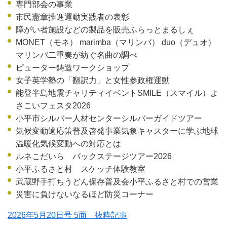
専門部会の事業
市民憲章推進運動実践者の表彰
障がい者施設などの製品を販売ふらっとまるしぇ
MONET（モネ） marimba（マリンバ） duo（デュオ）
マリンバ二重奏が紡ぐ名曲の調べ
ピューター鋳造ワークショップ
女子英学塾の「翻訳力」と女性参政権運動
能登半島地震チャリティイベントSMILE（スマイル）よ
さこいフェスタ2026
小平市シルバー人材センターシルバーガイドツアー
気候変動適応策普及啓発事業気象キャスターに学ぶ地球
温暖化気候変動への対応とは
ルネこだいら バックステージツアー2026
小平ふるさと村 スケッチ体験教室
武蔵野手打ちうどん保存普及会小平ふるさと村での営業
災害に負けないなるほど防災コーナー
2026年5月20日号 5面 抜粋記事