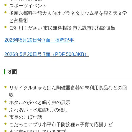
スポーツイベント
多摩六都科学館大人向けプラネタリウム星を観る天文学
と占星術
ご利用ください 市民無料相談 市民課市民相談担当
2026年5月20日号 7面 抜粋記事
2026年5月20日号 7面
（PDF 508.3KB）
8面
リサイクルきゃらばん陶磁器食器や未利用食品などの回
収
ホタルの夕べと鳴く虫の展示
ふれあい下水道館6月の催し
市長のこぼれ話
こだっこアプリ小平市予防接種＆子育て応援ナビ
小平市が提供しているアプリ