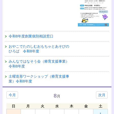
令和8年度創業個別相談窓口
おやこでたのしむおもちゃとあそびの
ひろば 令和8年度
みんなではなそう会（療育支援事業）
令和8年度
土曜造形ワークショップ（療育支援事
業）令和8年度
8
今月
次月
月
日
月
火
水
木
金
土
1