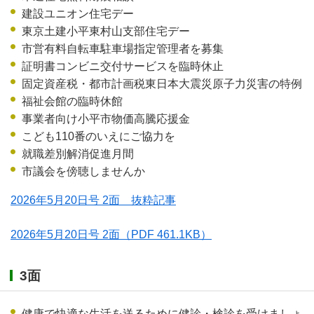
建設ユニオン住宅デー
東京土建小平東村山支部住宅デー
市営有料自転車駐車場指定管理者を募集
証明書コンビニ交付サービスを臨時休止
固定資産税・都市計画税東日本大震災原子力災害の特例
福祉会館の臨時休館
事業者向け小平市物価高騰応援金
こども110番のいえにご協力を
就職差別解消促進月間
市議会を傍聴しませんか
2026年5月20日号 2面 抜粋記事
2026年5月20日号 2面
（PDF 461.1KB）
3面
健康で快適な生活を送るために健診・検診を受けましょ