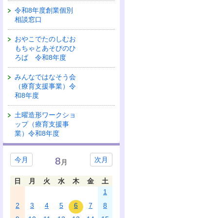
令和8年度創業個別
相談窓口
おやこでたのしむお
もちゃとあそびのひ
ろば 令和8年度
みんなではなそう会
（療育支援事業）令
和8年度
土曜造形ワークショ
ップ（療育支援事
業）令和8年度
8
今月
次月
月
日
月
火
水
木
金
土
1
2
3
4
5
6
7
8