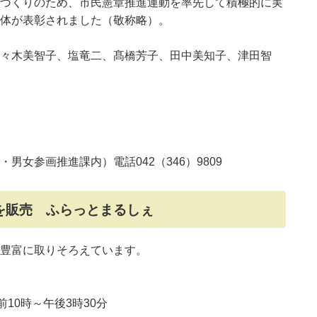
づくりのため、市民憲章推進運動を率先して積極的に実
体が表彰されました（敬称略）。
々木美智子、塩竜二、髙橋芳子、田中美知子、津田智
男女参画推進課内）電話042（346）9809
を販売 ふらっとまるしぇ
豊富に取りそろえています。
10時～午後3時30分