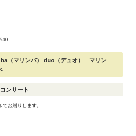
540
imba（マリンバ） duo（デュオ） マリン
べ
コンサート
きでお贈りします。