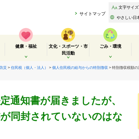
文字サイズ
サイトマップ
やさしい日
健康・福祉
文化・スポーツ・市
ごみ・環境
民活動
開く
開く
開く
防災
>
住民税（個人・法人）
>
個人住民税の給与からの特別徴収
> 特別徴収税額
決定通知書が届きましたが、
書が同封されていないのはな