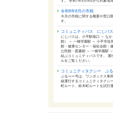
す。 令和7年5月9日から対象
令和8年8月の市税
今月の市税に関する概要や窓口
す。
コミュニティバス にじバ
にじバスは、小平駅南口 ～ な
館） ～ 一橋学園駅 ～ 小平市
館・健康センター・福祉会館・健
公民館・図書館 ～ 一橋学園駅 
結ぶコミュニティバスです。 運
ルをご覧ください。
コミュニティタクシー ぶ
ぶるべー号は、ワンボックス車
線運行するコミュニティタクシー
町ルート、鈴木町ルートを試行