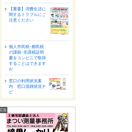
【重要】消費生活に
関するトラブルにご
注意ください
個人市民税･都民税
の課税･非課税証明
書をコンビニで取得
することはできます
か
窓口の利用状況案
内 窓口混雑状況ナ
ビ
広告