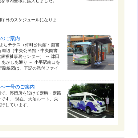
地域を市内全域に拡大しました。
開庁日のスケジュールになりま
スのご案内
かまちテラス（仲町公民館・図書
役所周辺（中央公民館・中央図書
康福祉事務センター） ～ 津田
～ あかしあ通り ～ 小平駅南口を
行路線図は、下記の添付ファイ
るべー号のご案内
両で、停留所を設けて定時・定路
です。 現在、大沼ルート、栄
運行しています。