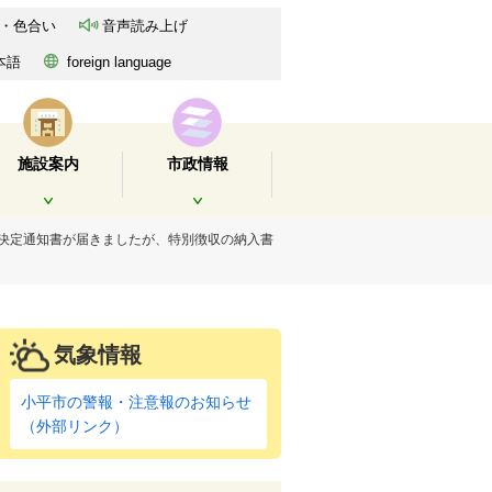
・色合い
音声読み上げ
本語
foreign language
施設案内
市政情報
開く
開く
の決定通知書が届きましたが、特別徴収の納入書
気象情報
小平市の警報・注意報のお知らせ
（外部リンク）