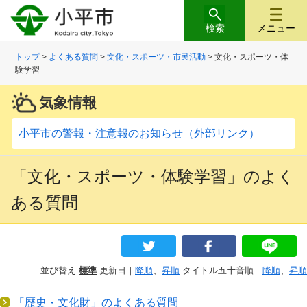
検索
メニュー
トップ
>
よくある質問
>
文化・スポーツ・市民活動
> 文化・スポーツ・体
験学習
気象情報
小平市の警報・注意報のお知らせ（外部リンク）
「文化・スポーツ・体験学習」のよく
ある質問
並び替え
標準
更新日｜
降順
、
昇順
タイトル五十音順｜
降順
、
昇順
「歴史・文化財」のよくある質問