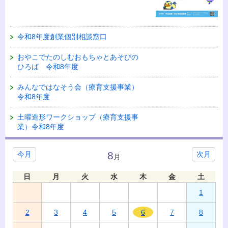
令和8年度創業個別相談窓口
おやこでたのしむおもちゃとあそびの
ひろば 令和8年度
みんなではなそう会（療育支援事業）
令和8年度
土曜造形ワークショップ（療育支援事
業）令和8年度
8
今月
次月
月
日
月
火
水
木
金
土
1
2
3
4
5
6
7
8