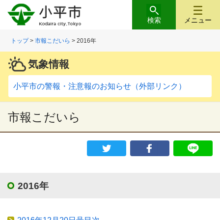
検索
メニュー
トップ
>
市報こだいら
> 2016年
気象情報
小平市の警報・注意報のお知らせ（外部リンク）
市報こだいら
2016年