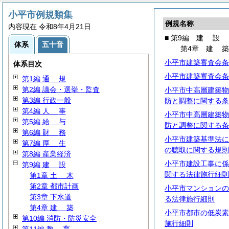
小平市例規類集
例規名称
内容現在 令和8年4月21日
■ 第9編
建
設
体系
五十音
第4章
建
小平市建築審査会条
体系目次
小平市建築審査会条
第1編
通
規
第2編 議会・選挙・監査
小平市中高層建築物
第3編 行政一般
防と調整に関する条
第4編
人
事
小平市中高層建築物
第5編
給
与
防と調整に関する条
第6編
財
務
小平市建築基準法に
第7編
厚
生
の聴取に関する規則
第8編 産業経済
小平市建設工事に係
第9編
建
設
関する法律施行細則
第1章
土
木
第2章 都市計画
小平市マンションの
第3章 下水道
る法律施行細則
第4章
建
築
小平市都市の低炭素
第10編 消防・防災安全
施行細則