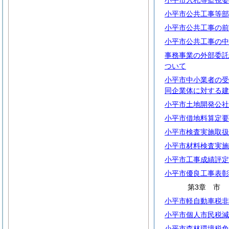
小平市入札等監視委
小平市公共工事等部
小平市公共工事の前
小平市公共工事の中
事務事業の外部委託
ついて
小平市中小業者の受
同企業体に対する建
小平市土地開発公社
小平市借地料算定要
小平市検査実施取扱
小平市材料検査実施
小平市工事成績評定
小平市優良工事表彰
第3章
小平市軽自動車税非
小平市個人市民税減
小平市森林環境税免