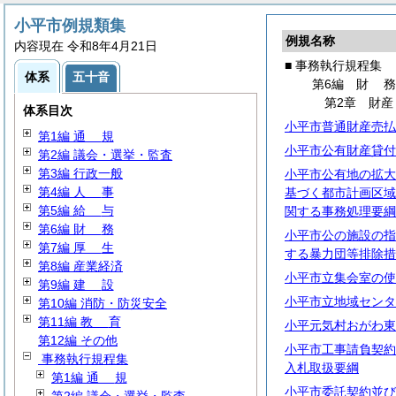
小平市例規類集
例規名称
内容現在 令和8年4月21日
■ 事務執行規程集
体系
五十音
第6編
財
第2章 財産
体系目次
小平市普通財産売払
第1編
通
規
小平市公有財産貸付
第2編 議会・選挙・監査
第3編 行政一般
小平市公有地の拡大
第4編
人
事
基づく都市計画区域
第5編
給
与
関する事務処理要綱
第6編
財
務
小平市公の施設の指
第7編
厚
生
する暴力団等排除措
第8編 産業経済
小平市立集会室の使
第9編
建
設
小平市立地域センタ
第10編 消防・防災安全
第11編
教
育
小平元気村おがわ東
第12編 その他
小平市工事請負契約
事務執行規程集
入札取扱要綱
第1編
通
規
小平市委託契約並び