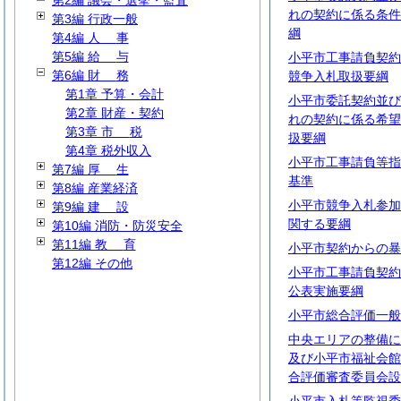
第2編 議会・選挙・監査
れの契約に係る条件
第3編 行政一般
綱
第4編
人
事
第5編
給
与
小平市工事請負契約
第6編
財
務
競争入札取扱要綱
第1章 予算・会計
小平市委託契約並び
第2章 財産・契約
れの契約に係る希望
第3章
市
税
扱要綱
第4章 税外収入
小平市工事請負等指
第7編
厚
生
基準
第8編 産業経済
小平市競争入札参加
第9編
建
設
関する要綱
第10編 消防・防災安全
第11編
教
育
小平市契約からの暴
第12編 その他
小平市工事請負契約
公表実施要綱
小平市総合評価一般
中央エリアの整備に
及び小平市福祉会館
合評価審査委員会設