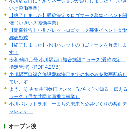
小川駅西口にイルミネーションが点灯しました！（いき
いき協働事業）
【終了しました】愛称決定＆ロゴマーク募集イベント開
催（いきいき協働事業）
【開催報告】小川パレットロゴマーク募集イベント＆愛
称表彰式
【終了しました】小川パレットのロゴマークを募集しま
す！
令和8年1月号 小川駅西口複合施設ニュース(愛称決定、
指定管理)
（PDF 4.2MB）
小川駅西口複合施設愛称決定までのあゆみを動画配信し
ています
ようこそ 男女共同参画センター”ひらく”へ 知る・伝える
ワーク（男女共同参画推進事業）
小川パレットラボ ーまちの未来と公共づくりの共創チ
ャレンジー
オープン後