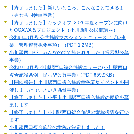
【終了しました】新しいところ、こんなことできるよ
（男女共同参画事業）
【終了しました】キックオフ! 2026年度オープンに向け
たOGAWA＆プロジェクト（小川西町公民館講座）
令和6年3月号 公共施設マネジメントニュース（プレ事
業、管理運営概要事項）
（PDF 1.2MB）
小川駅西口が、みんなの絵で飾られました（提示型公募
事業）
令和7年3月号 小川駅西口複合施設ニュース(小川駅西口
複合施設条例、提示型公募事業)
（PDF 659.9KB）
【開催報告】小川駅西口複合施設愛称募集イベントを開
催しました（いきいき協働事業）
【終了しました】小平市小川駅西口複合施設の愛称を募
集します！
【終了しました】小川駅西口複合施設の愛称投票を行い
ます
小川駅西口複合施設の愛称が決定しました！