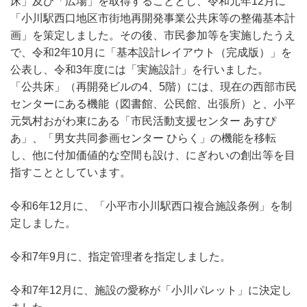
床」及び「広場」を取得することとし、令和元年12月に
「小川駅西口地区市街地再開発事業公共床等の整備基本計
画」を策定しました。その後、市民参加等を実施したうえ
で、令和2年10月に「基本設計レイアウト（完成版）」を
公表し、令和3年度には「実施設計」を行いました。
「公共床」（再開発ビルの4、5階）には、現在の西部市民
センターにある機能（図書館、公民館、出張所）と、小平
元気村おがわ東にある「市民活動支援センター あすぴ
あ」、「男女共同参画センター ひらく」の機能を移転
し、他に付加価値的な空間も設け、にぎわいの創出等を目
指すこととしています。
令和6年12月に、「小平市小川駅西口複合施設条例」を制
定しました。
令和7年9月に、指定管理者を指定しました。
令和7年12月に、施設の愛称が「小川パレット」に決定し