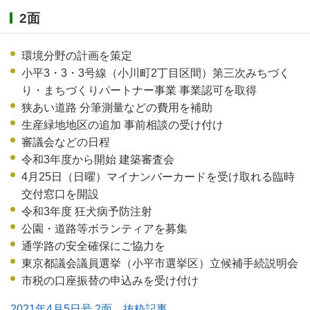
2面
環境分野の計画を策定
小平3・3・3号線（小川町2丁目区間）第三次みちづく
り・まちづくりパートナー事業 事業認可を取得
狭あい道路 分筆測量などの費用を補助
生産緑地地区の追加 事前相談の受け付け
審議会などの日程
令和3年度から開始 建築審査会
4月25日（日曜）マイナンバーカードを受け取れる臨時
交付窓口を開設
令和3年度 狂犬病予防注射
公園・道路等ボランティアを募集
通学路の安全確保にご協力を
東京都議会議員選挙（小平市選挙区）立候補手続説明会
市税の口座振替の申込みを受け付け
2021年4月5日号 2面 抜粋記事