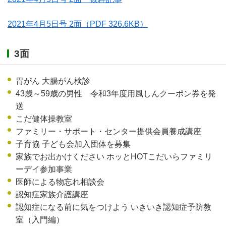
2021年4月5日号 2面
（PDF 326.6KB）
3面
胃がん 大腸がん検診
43歳～59歳の男性 令和3年度用風しんクーポン券を発
送
こだ健体操教室
ファミリー・サポート・センター提供会員養成講座
子育協 子ども会加入団体を募集
家族でお出かけください ホッとHOTこだいらファミリ
ーデイ参加事業
医師による物忘れ相談会
認知症家族介護講座
認知症になる前に気をつけよう いきいき認知症予防教
室（入門編）