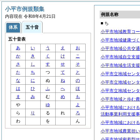
小平市例規類集
例規名称
内容現在 令和8年4月21日
■ ち
体系
五十音
小平市地域教育コー
五十音表
小平市地域健康づく
あ
い
う
え
お
小平市地域公共交通
か
き
く
け
こ
小平市地域自立支援
さ
し
す
せ
そ
小平市地域生活支援
た
ち
つ
て
と
小平市立地域センタ
な
に
ぬ
ね
の
小平市立地域センタ
は
ひ
ふ
へ
ほ
小平市立地域センタ
ま
み
む
め
も
小平市地域と歩む農
や
ゆ
よ
小平市地域における
ら
り
る
れ
ろ
活動事業利用支援事
わ
を
ん
小平市地域における
小平市地域農業担い
小平市地域密着型サ