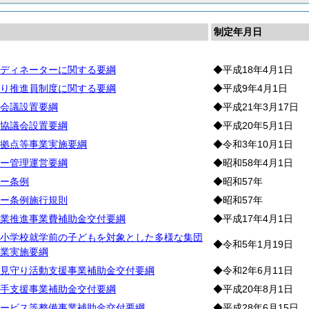
制定年月日
ディネーターに関する要綱
◆平成18年4月1日
り推進員制度に関する要綱
◆平成9年4月1日
会議設置要綱
◆平成21年3月17日
協議会設置要綱
◆平成20年5月1日
拠点等事業実施要綱
◆令和3年10月1日
ー管理運営要綱
◆昭和58年4月1日
ー条例
◆昭和57年
ー条例施行規則
◆昭和57年
業推進事業費補助金交付要綱
◆平成17年4月1日
小学校就学前の子どもを対象とした多様な集団
◆令和5年1月19日
業実施要綱
見守り活動支援事業補助金交付要綱
◆令和2年6月11日
手支援事業補助金交付要綱
◆平成20年8月1日
ービス等整備事業補助金交付要綱
◆平成28年6月15日