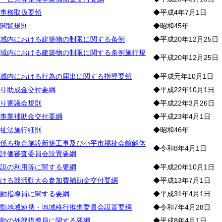
事務取扱要領
◆平成4年7月1日
閲覧規則
◆昭和45年
域内における建築物の制限に関する条例
◆平成20年12月25日
域内における建築物の制限に関する条例施行規
◆平成20年12月25日
域内における行為の届出に関する指導要領
◆平成元年10月1日
り助成金交付要綱
◆平成22年10月1日
り審議会規則
◆平成22年3月26日
事業補助金交付要綱
◆平成23年4月1日
祉法施行細則
◆昭和46年
係る複合施設新築工事及び小平市福祉会館解体
◆令和8年4月1日
評価審査委員会設置要綱
設の利用等に関する要綱
◆平成20年10月1日
ける部活動大会参加費補助金交付要綱
◆平成13年7月1日
動指導員に関する要綱
◆平成31年4月1日
動地域連携・地域移行推進委員会設置要綱
◆令和7年4月28日
動の外部指導員に関する要綱
◆平成8年4月1日