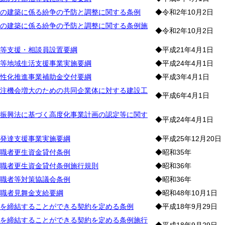
の建築に係る紛争の予防と調整に関する条例
◆令和2年10月2日
の建築に係る紛争の予防と調整に関する条例施
◆令和2年10月2日
等支援・相談員設置要綱
◆平成21年4月1日
等地域生活支援事業実施要綱
◆平成24年4月1日
性化推進事業補助金交付要綱
◆平成3年4月1日
注機会増大のための共同企業体に対する建設工
◆平成6年4月1日
振興法に基づく高度化事業計画の認定等に関す
◆平成24年4月1日
発達支援事業実施要綱
◆平成25年12月20日
職者更生資金貸付条例
◆昭和35年
職者更生資金貸付条例施行規則
◆昭和36年
職者等対策協議会条例
◆昭和36年
職者見舞金支給要綱
◆昭和48年10月1日
を締結することができる契約を定める条例
◆平成18年9月29日
を締結することができる契約を定める条例施行